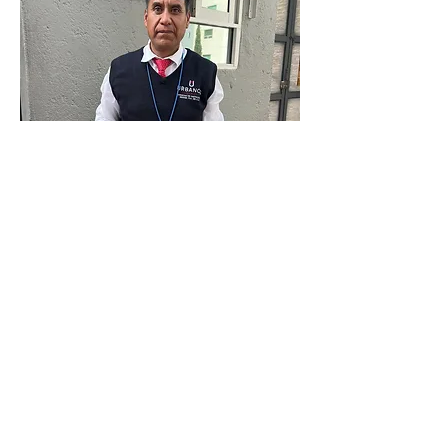
Entrega de Boletos de Cine y Combos
Regalo Trimestral
Trabaja en un lugar donde se prioriza tu
bienestar, crecimiento y estabilidad.
Consulta nuestras vacantes en la bolsa de
trabajo
y da el siguiente paso hacia un
futuro laboral lleno de oportunidades.