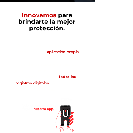
Innovamos
para
brindarte la mejor
protección.
Somos la única compañía que ha
desarrollado una
aplicación propia
,
adaptable para cada servicio con la
cual damos soporte a nuestros
guardias intramuros en los controles
de acceso, volviendo
todos los
registros digitales
cifrados para tu
seguridad.