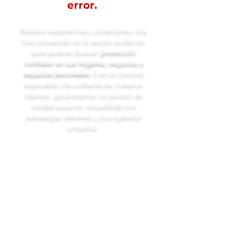
error.
Nuestra experiencia y compromiso nos
han convertido en la opción preferida
para quienes buscan
protección
confiable en sus hogares, negocios y
espacios personales.
Con un historial
impecable y la confianza de nuestros
clientes, garantizamos un servicio de
calidad superior, respaldado por
estrategias efectivas y una vigilancia
proactiva.
Servicios profesionales de
seguridad con
guardias
altamente calificados
Todo nuestro personal pasa por
procesos rigurosos de contratación
y psicometría especial.